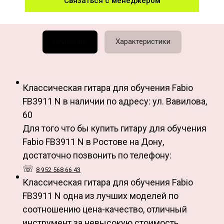
Связаться с менеджером
Описание
Характеристики
Классическая гитара для обучения Fabio
FB3911 N в наличии по адресу: ул. Вавилова,
60
Для того что бы купить гитару для обучения
Fabio FB3911 N в Ростове на Дону,
достаточно позвонить по телефону:
☏
8
9
5
2
5
6
8
6
6
4
3
Классическая гитара для обучения Fabio
FB3911 N одна из лучших моделей по
соотношению цена-качество, отличный
инструмент за невысокую стоимость