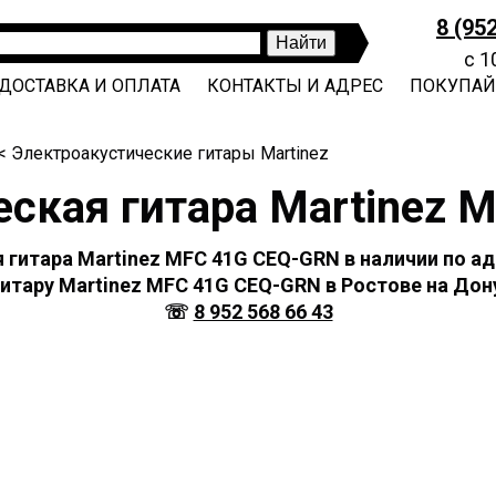
8 (95
с 1
ДОСТАВКА И ОПЛАТА
КОНТАКТЫ И АДРЕС
ПОКУПАЙ
< Электроакустические гитары Martinez
еская гитара Martinez 
гитара Martinez MFC 41G CEQ-GRN в наличии по адр
итару Martinez MFC 41G CEQ-GRN в Ростове на Дону
☏
8 952 568 66 43