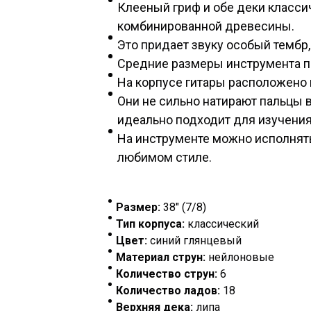
Клееный гриф и обе деки классич
комбинированной древесины.
Это придает звуку особый тембр
Средние размеры инструмента по
На корпусе гитары расположено 
Они не сильно натирают пальцы в
идеально подходит для изучения
На инструменте можно исполнят
любимом стиле.
Размер:
38" (7/8)
Тип корпуса:
классический
Цвет:
синий глянцевый
Материал струн:
нейлоновые
Количество струн:
6
Количество ладов:
18
Верхняя дека:
липа