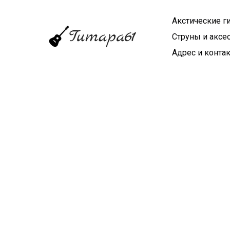
Акстические г
Струны и аксе
Адрес и конта