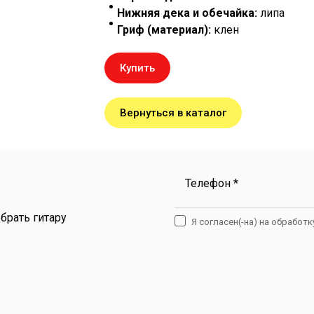
Нижняя дека и обечайка:
липа
Гриф (материал):
клен
Купить
Вернуться в каталог
Телефон *
брать гитару
Я согласен(-на) на обработ