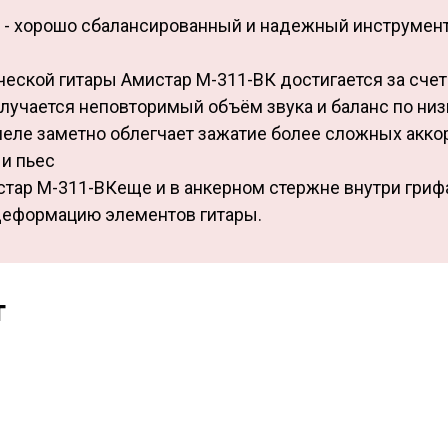
К - хорошо сбалансированный и надежный инструмент
еской гитары Амистар М-311-ВК достигается за счет
олучается неповторимый объём звука и баланс по ни
апеле заметно облегчает зажатие более сложных акко
 и пьес
тар М-311-ВКеще и в анкерном стержне внутри грифа
 деформацию элементов гитары.
т