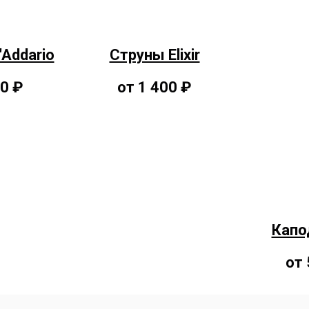
'Addario
Струны Elixir
00 ₽
от 1 400 ₽
Капо
от 