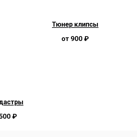
Тюнер клипсы
от 900 ₽
М
о
дастры
500 ₽